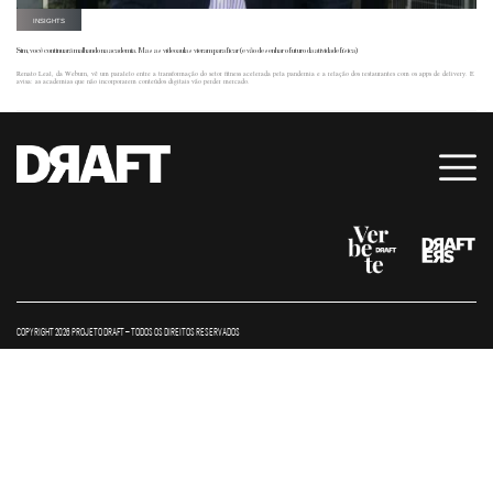
INSIGHTS
Sim, você continuará malhando na academia. Mas as vídeoaulas vieram para ficar (e vão desenhar o futuro da atividade física)
Renato Leal, da Weburn, vê um paralelo entre a transformação do setor fitness acelerada pela pandemia e a relação dos restaurantes com os apps de delivery. E
avisa: as academias que não incorporarem conteúdos digitais vão perder mercado.
COPYRIGHT 2026 PROJETO DRAFT – TODOS OS DIREITOS RESERVADOS