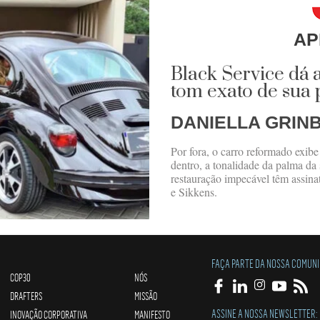
AP
Black Service dá 
tom exato de sua 
DANIELLA GRIN
Por fora, o carro reformado exibe
dentro, a tonalidade da palma da 
restauração impecável têm assina
e Sikkens.
FAÇA PARTE DA NOSSA COMUN
COP30
NÓS
DRAFTERS
MISSÃO
ASSINE A NOSSA NEWSLETTER:
INOVAÇÃO CORPORATIVA
MANIFESTO