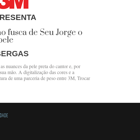
RESENTA
ao fusca de Seu Jorge o
pele
BERGAS
 as nuances da pele preta do cantor e, por
sua mão. A digitalização das cores e a
tura de uma parceria de peso entre 3M, Trocar
IDADE