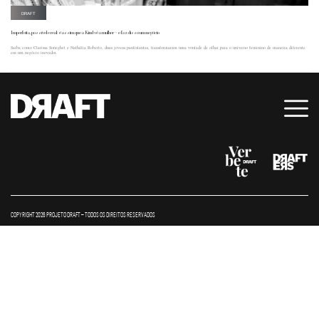
DRAFT
Imperfeita, possível e real: é assim que a Kind vê a mulher – e faz disso um negócio
Saiba como Clarissa Soneghet e Nathália Roberto, duas jovens paulistantas, transformaram uma vontade de olhar para o universo feminino de maneira diferente
em um negócio inovador.
COPYRIGHT 2026 PROJETO DRAFT – TODOS OS DIREITOS RESERVADOS