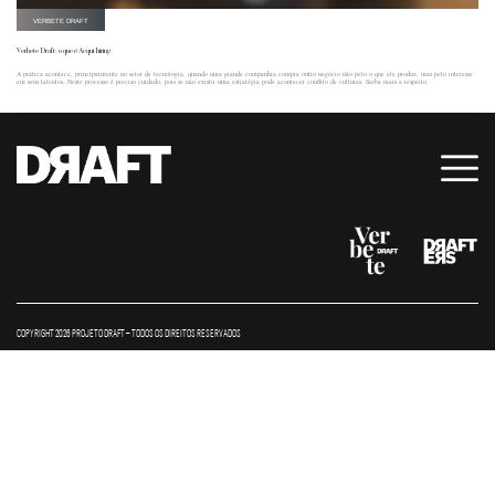
VERBETE DRAFT
Verbete Draft: o que é Acqui-hiring
A prática acontece, principalmente no setor de tecnologia, quando uma grande companhia compra outro negócio não pelo o que ele produz, mas pelo interesse
em seus talentos. Neste processo é preciso cuidado, pois se não existir uma estratégia pode acontecer conflito de culturas. Saiba mais a respeito.
COPYRIGHT 2026 PROJETO DRAFT – TODOS OS DIREITOS RESERVADOS