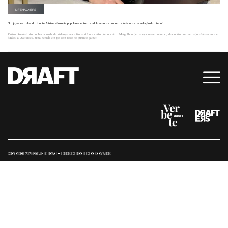
LIFEHACKERS
“Hoje, as estrelas do Counter Strike são mais populares entre os adolescentes do que os jogadores da seleção de futebol”
Karina Amaral não conhecia nada de videogames e tinha até um certo preconceito. Mergulhou de cabeça nesse universo, descobriu um mercado efervescente e
fundou a Overclock, uma bebida em pó com foco no público gamer.
COPYRIGHT 2026 PROJETO DRAFT – TODOS OS DIREITOS RESERVADOS