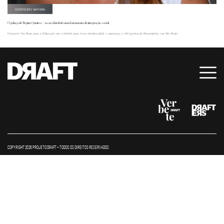
CONTEÚDO NATURA
O golaço de Regina Queiroz – usar o futebol como ferramenta de integração social
O projeto Um Passe para a Educação usa o futebol para levar solidariedade e esperança a 160 garotos de Paraisópolis, em São Paulo
COPYRIGHT 2026 PROJETO DRAFT – TODOS OS DIREITOS RESERVADOS