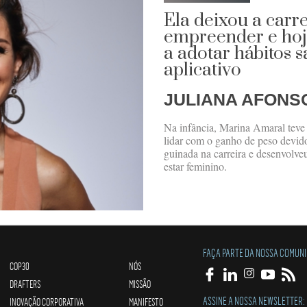
Ela deixou a carr
empreender e hoj
a adotar hábitos 
aplicativo
JULIANA AFONS
Na infância, Marina Amaral teve 
lidar com o ganho de peso devido
guinada na carreira e desenvolve
estar feminino.
FAÇA PARTE DA NOSSA COMUN
COP30
NÓS
DRAFTERS
MISSÃO
ASSINE A NOSSA NEWSLETTER:
INOVAÇÃO CORPORATIVA
MANIFESTO