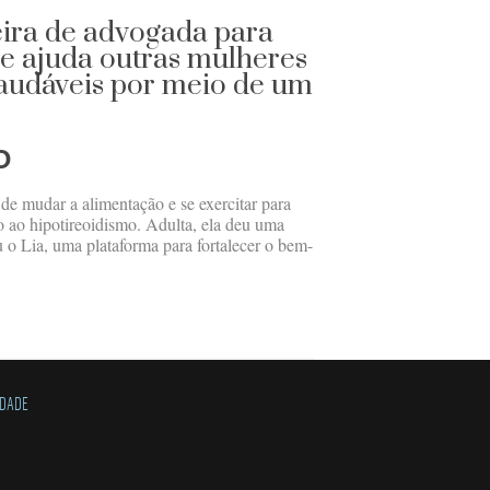
eira de advogada para
e ajuda outras mulheres
saudáveis por meio de um
O
de mudar a alimentação e se exercitar para
 ao hipotireoidismo. Adulta, ela deu uma
u o Lia, uma plataforma para fortalecer o bem-
IDADE