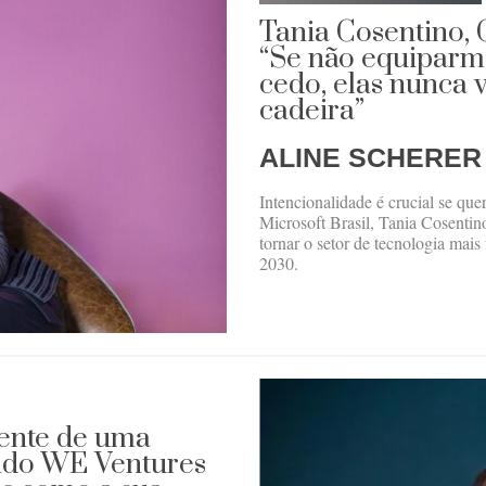
Tania Cosentino, 
“Se não equiparm
cedo, elas nunca 
cadeira”
ALINE SCHERER
Intencionalidade é crucial se qu
Microsoft Brasil, Tania Cosentin
tornar o setor de tecnologia mais
2030.
rente de uma
undo WE Ventures