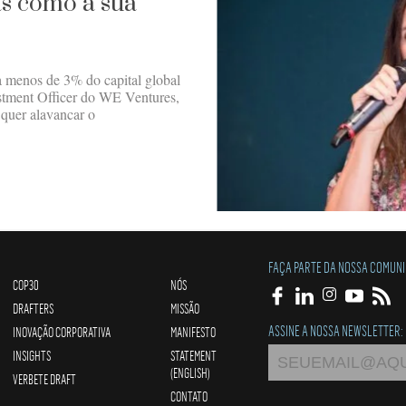
as como a sua
a menos de 3% do capital global
estment Officer do WE Ventures,
 quer alavancar o
FAÇA PARTE DA NOSSA COMUN
COP30
NÓS
DRAFTERS
MISSÃO
ASSINE A NOSSA NEWSLETTER:
INOVAÇÃO CORPORATIVA
MANIFESTO
INSIGHTS
STATEMENT
(ENGLISH)
VERBETE DRAFT
CONTATO