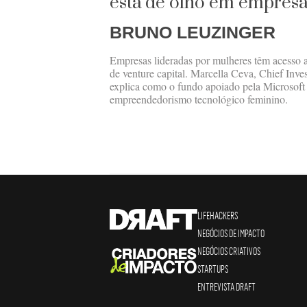
está de olho em empres
BRUNO LEUZINGER
Empresas lideradas por mulheres têm acesso 
de venture capital. Marcella Ceva, Chief Inv
explica como o fundo apoiado pela Microsoft
empreendedorismo tecnológico feminino.
LIFEHACKERS
NEGÓCIOS DE IMPACTO
NEGÓCIOS CRIATIVOS
STARTUPS
ENTREVISTA DRAFT