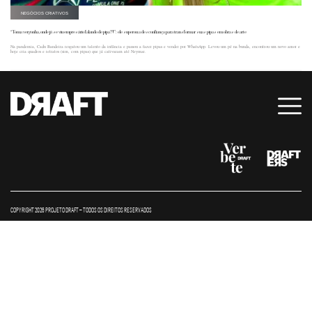
NEGÓCIOS CRIATIVOS
“Toma vergonha, onde já se viu empresário falando de pipa?!”: ele superou a desconfiança para transformar suas pipas em obras de arte
Na pandemia, Cadu Bandeira resgatou um talento da infância e passou a fazer pipas e vender por WhatsApp. Levou um pé na bunda, encontrou um novo amor e
hoje cria quadros e retratos (sim, com pipas) que já cativaram até Neymar.
COPYRIGHT 2026 PROJETO DRAFT – TODOS OS DIREITOS RESERVADOS