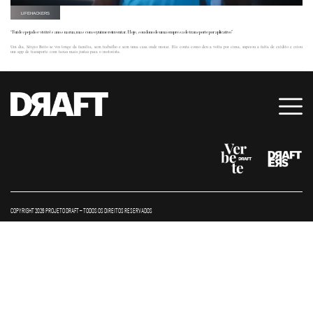
LIFEHACKERS
“Fui despejado e vivi três anos na rua, mas consegui me reinventar. Hoje, sou dono de uma empresa de transporte por aplicativo”
Um dia, Sérgio Brito se viu longe da família, sem trabalho e sem uma casa onde morar. Ele conta como deu a volta por cima, superou a falta de crédito e criou
um app de transporte com taxas mais justas para o motorista.
COPYRIGHT 2026 PROJETO DRAFT – TODOS OS DIREITOS RESERVADOS