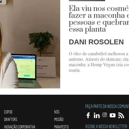
Ela viu nos cosmé
fazer a maconha e
pessoas e quebra
essa planta
DANI ROSOLEN
O óleo de canabidiol melhorou a 
autismo. Através do skincare, el
maconha: a Hemp Vegan cria cosm
usaria.
FAÇA PARTE DA NOSSA COMUN
COP30
NÓS
DRAFTERS
MISSÃO
ASSINE A NOSSA NEWSLETTER:
INOVAÇÃO CORPORATIVA
MANIFESTO