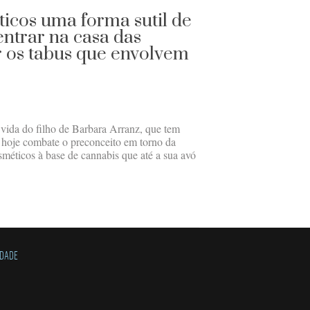
ticos uma forma sutil de
ntrar na casa das
r os tabus que envolvem
vida do filho de Barbara Arranz, que tem
a hoje combate o preconceito em torno da
éticos à base de cannabis que até a sua avó
IDADE