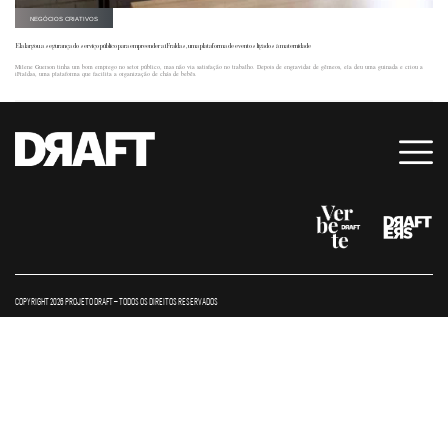
NEGÓCIOS CRIATIVOS
Ela largou a segurança do serviço público para empreender a iFraldas, uma plataforma de eventos ligados à maternidade
Milene Guerson tinha um bom emprego no setor público, mas não via satisfação no trabalho. Depois de engravidar de gêmeos, ela deu uma guinada e criou a
iFraldas, uma plataforma que facilita a organização de chás de bebês.
COPYRIGHT 2026 PROJETO DRAFT – TODOS OS DIREITOS RESERVADOS