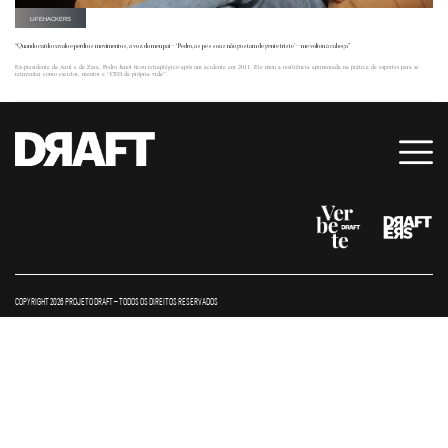
LIFEHACKERS
“Quando caí do cavalo e perdi os movimentos, a voz do meu pai – ‘Pedro, as pessoas não gostam de gente triste’ – me voltou à cabeça”
Ex-presidente da Azul e da Zara, Pedro Janot ficou tetraplégico após um acidente em 2011. Ele usou a resiliência aprimorada na prática de esportes para se
reinventar como escritor, mentor e “CEO da própria vida”.
COPYRIGHT 2026 PROJETO DRAFT – TODOS OS DIREITOS RESERVADOS