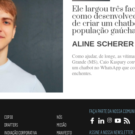
Ele largou três fa
como desenvolved
de criar um chatb
população gaúch
ALINE SCHERER
Como ajudar, de longe, as vítim
Grande (MS), Caio Kaspary conv
um chatbot no WhatsApp que cole
enchentes.
FAÇA PARTE DA NOSSA COMUN
COP30
NÓS
DRAFTERS
MISSÃO
ASSINE A NOSSA NEWSLETTER:
INOVAÇÃO CORPORATIVA
MANIFESTO