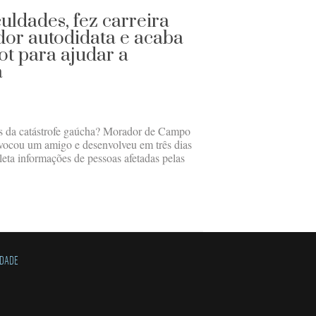
culdades, fez carreira
or autodidata e acaba
ot para ajudar a
a
as da catástrofe gaúcha? Morador de Campo
ocou um amigo e desenvolveu em três dias
ta informações de pessoas afetadas pelas
IDADE