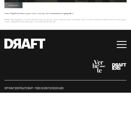
STARTUPS
Como a Unpark transforma espaços ociosos em vagas de estacionamento na capital paulista
Michele Dim D’Ippolito e as sócias desenvolveram um app que conecta "donos de vagas" em prédios, casas e terrenos a pessoas em busca de um local para parar
o carro, cobrando até 50% menos que o valor praticado no mercado.
COPYRIGHT 2026 PROJETO DRAFT – TODOS OS DIREITOS RESERVADOS