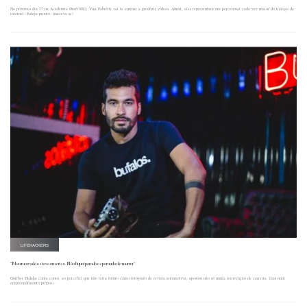
No próximo dia 27 na Academia Draft RIO, Vini Fabretti vai te ensinar a produzir vídeos. Afinal, eles representam um percentual cada vez maior do tráfego da
internet. Esteja pronto: inscreva-se!
LIFEHACKERS
“Meu mercado estava em crise. Não fiquei parado esperando ele morrer”
Guilber Hidaka conta como, ao perceber que não teria futuro como fotógrafo de revista automotiva, apostou não só numa reinvenção de carreira, mas num
empreendimento próprio.