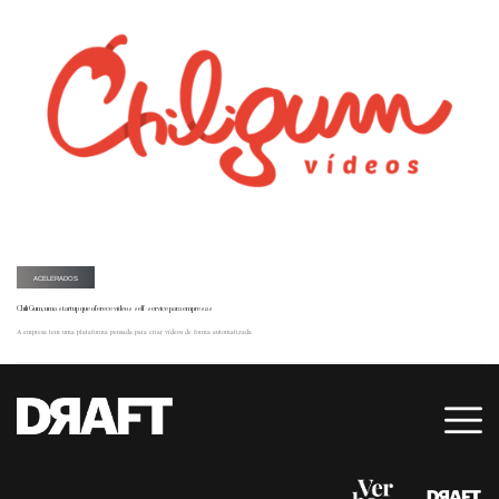
ACELERADOS
Chili Gum, uma startup que oferece vídeos self-service para empresas
A empresa tem uma plataforma pensada para criar vídeos de forma automatizada