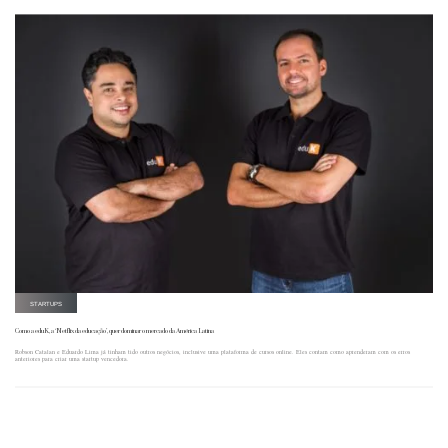
STARTUPS
Como a eduK, a ‘Netflix da educação’, quer dominar o mercado da América Latina
Robson Catalan e Eduardo Lima já tinham tido outros negócios, inclusive uma plataforma de cursos online. Eles contam como aprenderam com os erros
anteriores para criar uma startup vencedora.