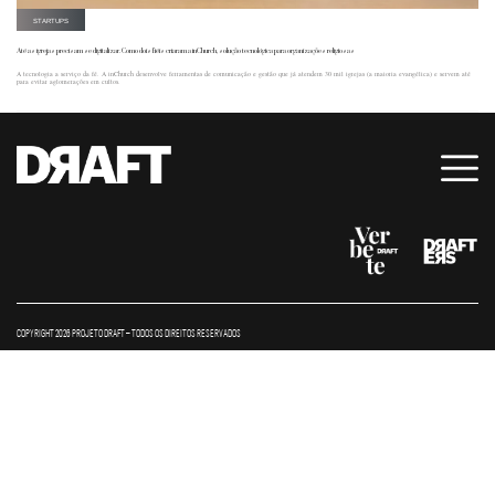
STARTUPS
Até as igrejas precisam se digitalizar. Como dois fiéis criaram a inChurch, solução tecnológica para organizações religiosas
A tecnologia a serviço da fé. A inChurch desenvolve ferramentas de comunicação e gestão que já atendem 30 mil igrejas (a maioria evangélica) e servem até
para evitar aglomerações em cultos.
COPYRIGHT 2026 PROJETO DRAFT – TODOS OS DIREITOS RESERVADOS