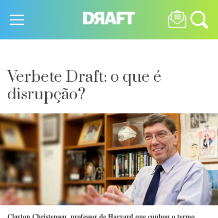
Verbete Draft: o que é
disrupção?
Clayton Christensen, professor de Harvard que cunhou o termo