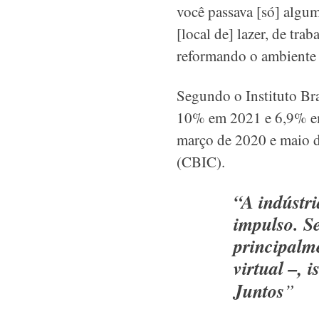
você passava [só] alguma
[local de] lazer, de tr
reformando o ambiente
Segundo o Instituto Bra
10% em 2021 e 6,9% em 
março de 2020 e maio d
(CBIC).
“A indústri
impulso. S
principalm
virtual –,
Juntos
”