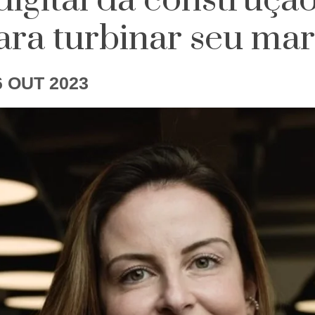
igital da construção 
ara turbinar seu ma
6 OUT 2023