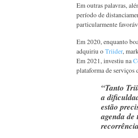
Em outras palavras, alé
período de distanciame
particularmente favoráv
Em 2020, enquanto boa p
adquiriu o
Triider
, mar
Em 2021, investiu na
C
plataforma de serviços 
“Tanto Tri
a dificuld
estão preci
agenda de 
recorrência