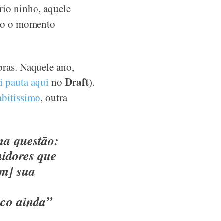
rio ninho, aquele
ndo o momento
pras. Naquele ano,
Draft
i pauta aqui
no
).
abitissimo
, outra
ma questão:
midores que
im] sua
ico ainda”