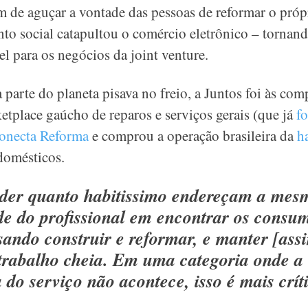
m de aguçar a vontade das pessoas de reformar o próp
nto social catapultou o comércio eletrônico – torna
el para os negócios da joint venture.
arte do planeta pisava no freio, a Juntos foi às com
ketplace gaúcho de reparos e serviços gerais (que já
fo
onecta Reforma
e comprou a operação brasileira da
h
domésticos.
ider quanto habitissimo endereçam a mes
ade do profissional em encontrar os consu
sando construir e reformar, e manter [ass
trabalho cheia. Em uma categoria onde a
 do serviço não acontece, isso é mais crít