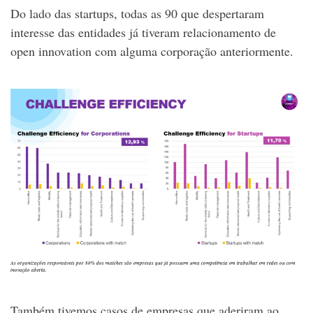
Do lado das startups, todas as 90 que despertaram
interesse das entidades já tiveram relacionamento de
open innovation com alguma corporação anteriormente.
As organizações responsáveis por 80% dos matches são empresas que já possuem uma competência em trabalhar em redes ou com
inovação aberta.
Também tivemos casos de empresas que aderiram ao