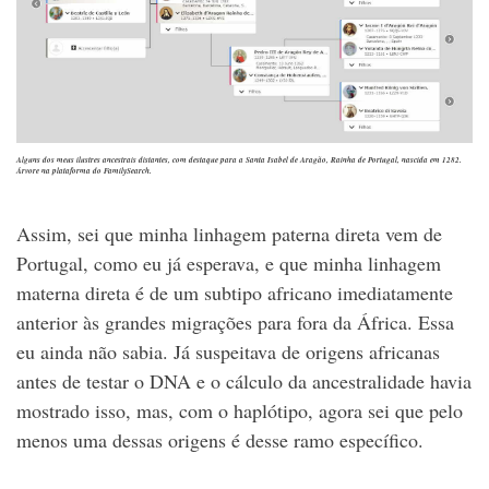
Alguns dos meus ilustres ancestrais distantes, com destaque para a Santa Isabel de Aragão, Rainha de Portugal, nascida em 1282.
Árvore na plataforma do FamilySearch.
Assim, sei que minha linhagem paterna direta vem de
Portugal, como eu já esperava, e que minha linhagem
materna direta é de um subtipo africano imediatamente
anterior às grandes migrações para fora da África. Essa
eu ainda não sabia. Já suspeitava de origens africanas
antes de testar o DNA e o cálculo da ancestralidade havia
mostrado isso, mas, com o haplótipo, agora sei que pelo
menos uma dessas origens é desse ramo específico.