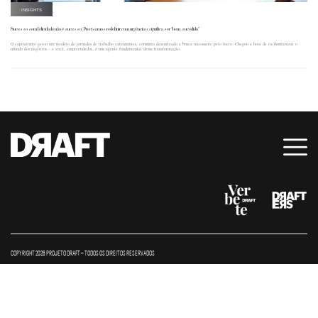
INSIGHTS
Sucesso sem felicidade não é sucesso. Precisamos redefinir com urgência o significa ser “bem-sucedido”
O capitalismo gerou um modelo de jornadas de trabalho extenuantes, consumo desenfreado e busca incessante pelo lucro. Chegou a hora de (re)humanizar o
mundo dos negócios – e você, empreendedor, é um agente fundamental dessa transformação.
COPYRIGHT 2026 PROJETO DRAFT – TODOS OS DIREITOS RESERVADOS