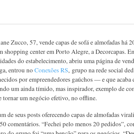
iane Zucco, 57, vende capas de sofá e almofadas há 2
m shopping center em Porto Alegre, a Decorcapas. 
vidades do estabelecimento, abriu uma página de ven
ga, entrou no
Conexões RS
, grupo na rede social de
rnecidos por empreendedores gaúchos — e que acaba 
nando um ainda tímido, mas inspirador, exemplo de co
e tornar um negócio efetivo, no offline.
m de seus posts oferecendo capas de almofadas viral
150 comentários. “Fechei pelo menos 20 pedidos”, c
bro do grupo foi “uma benção” para os negócios. “De