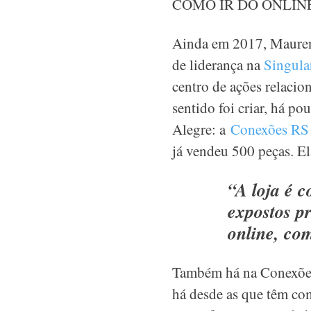
COMO IR DO ONLIN
Ainda em 2017, Mauren 
de liderança na
Singular
centro de ações relacio
sentido foi criar, há p
Alegre: a
Conexões RS
já vendeu 500 peças. El
“A loja é 
expostos p
online, co
Também há na Conexões 
há desde as que têm com