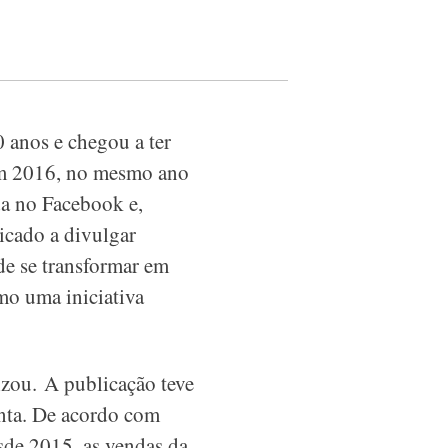
0 anos e chegou a ter
Em 2016, no mesmo ano
da no Facebook e,
dicado a divulgar
de se transformar em
mo uma iniciativa
izou. A publicação teve
onta. De acordo com
sde 2015, as vendas da