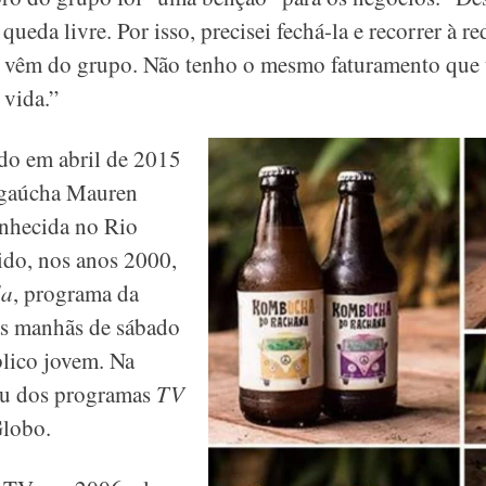
eda livre. Por isso, precisei fechá-la e recorrer à r
 vêm do grupo. Não tenho o mesmo faturamento que t
 vida.”
do em abril de 2015
 gaúcha Mauren
nhecida no Rio
ido, nos anos 2000,
la
, programa da
as manhãs de sábado
blico jovem. Na
ou dos programas
TV
Globo.