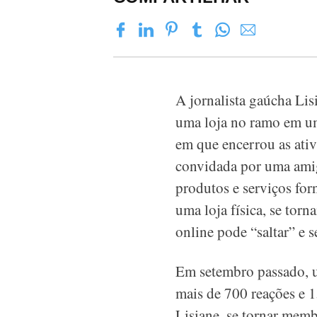
A jornalista gaúcha Lis
uma loja no ramo em u
em que encerrou as ati
convidada por uma ami
produtos e serviços fo
uma loja física, se tor
online pode “saltar” e s
Em setembro passado, u
mais de 700 reações e 
Lisiane, se tornar mem