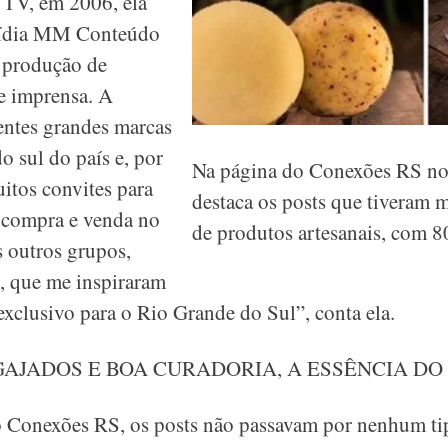
 TV, em 2006, ela
mídia MM Conteúdo
e produção de
e imprensa. A
entes grandes marcas
do sul do país e, por
Na página do Conexões RS n
itos convites para
destaca os posts que tiveram m
e compra e venda no
de produtos artesanais, com 80
 outros grupos,
s, que me inspiraram
exclusivo para o Rio Grande do Sul”, conta ela.
GAJADOS E BOA CURADORIA, A ESSÊNCIA DO
 Conexões RS, os posts não passavam por nenhum tip