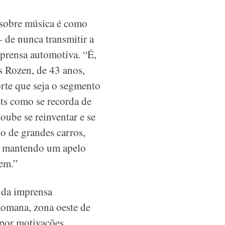
 sobre música é como
 de nunca transmitir a
prensa automotiva. “É,
s Rozen, de 43 anos,
orte que seja o segmento
ts como se recorda de
soube se reinventar e se
o de grandes carros,
 e mantendo um apelo
bem.”
a da imprensa
Romana, zona oeste de
por motivações