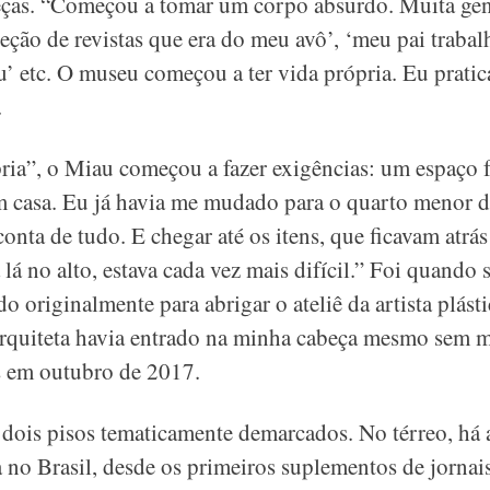
peças. “Começou a tomar um corpo absurdo. Muita gen
ção de revistas que era do meu avô’, ‘meu pai trabal
u’ etc. O museu começou a ter vida própria. Eu prati
.
ia”, o Miau começou a fazer exigências: um espaço f
em casa. Eu já havia me mudado para o quarto menor 
nta de tudo. E chegar até os itens, que ficavam atrás 
 lá no alto, estava cada vez mais difícil.” Foi quando
o originalmente para abrigar o ateliê da artista plásti
a arquiteta havia entrado na minha cabeça mesmo sem 
as em outubro de 2017.
dois pisos tematicamente demarcados. No térreo, há a
no Brasil, desde os primeiros suplementos de jornais,