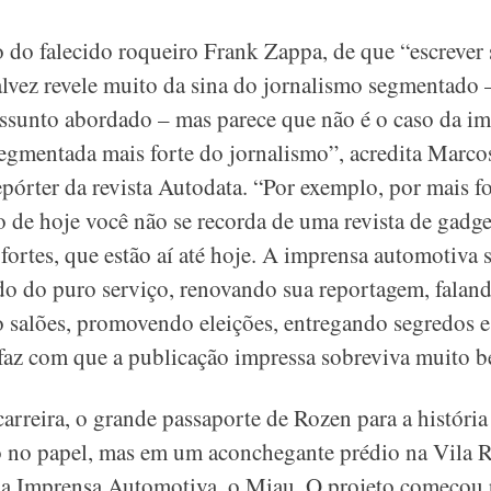
o do falecido roqueiro Frank Zappa, de que “escrever
alvez revele muito da sina do jornalismo segmentado –
ssunto abordado – mas parece que não é o caso da im
egmentada mais forte do jornalismo”, acredita Marco
epórter da revista Autodata. “Por exemplo, por mais f
 de hoje você não se recorda de uma revista de gadge
, fortes, que estão aí até hoje. A imprensa automotiva 
do do puro serviço, renovando sua reportagem, faland
do salões, promovendo eleições, entregando segredos
 faz com que a publicação impressa sobreviva muito 
arreira, o grande passaporte de Rozen para a históri
to no papel, mas em um aconchegante prédio na Vila 
da Imprensa Automotiva, o Miau. O projeto começou 