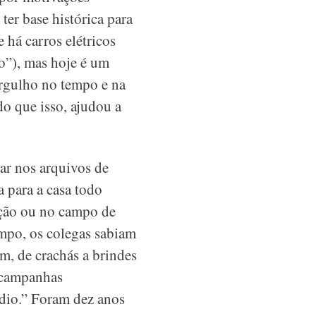
ter base histórica para
e há carros elétricos
o”), mas hoje é um
ergulho no tempo e na
do que isso, ajudou a
ar nos arquivos de
a para a casa todo
dação ou no campo de
empo, os colegas sabiam
m, de crachás a brindes
m campanhas
rádio.” Foram dez anos