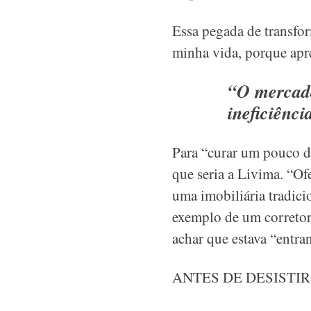
Essa pegada de transfo
minha vida, porque apre
“O mercado
ineficiênc
Para “curar um pouco de
que seria a Livima. “O
uma imobiliária tradici
exemplo de um corretor 
achar que estava “entr
ANTES DE DESISTI