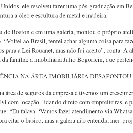
 Unidos, ele resolveu fazer uma pós-graduação em Bel
ntura a óleo e escultura de metal e madeira.
de Boston e em uma galeria, montou o próprio ateli
. “Voltei ao Brasil, tentei achar alguma coisa para fa
os para a Lei Rouanet, mas não fui aceito”, conta. A a
 da família: a imobiliária Julio Bogoricin, que perten
IÊNCIA NA ÁREA IMOBILIÁRIA DESAPONTOU
a área de seguros da empresa e tivemos um crescime
vi com locação, lidando direto com empreiteiras, e pas
gue: “Eu falava: ‘Vamos fazer atendimento via Whats
pra citar o básico, mas a galera não entendia meu proj