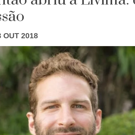
tão abriu a Livima: 
ssão
3 OUT 2018