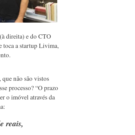
à direita) e do CTO
 toca a startup Livima,
nto.
 que não são vistos
esse processo? “O prazo
er o imóvel através da
a:
 reais,