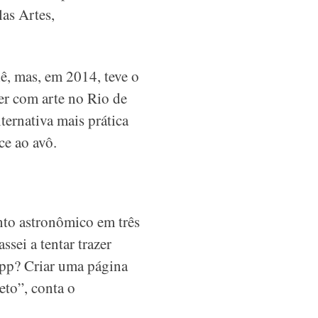
as Artes,
ê, mas, em 2014, teve o
zer com arte no Rio de
lternativa mais prática
ce ao avô.
nto astronômico em três
sei a tentar trazer
app? Criar uma página
eto”, conta o