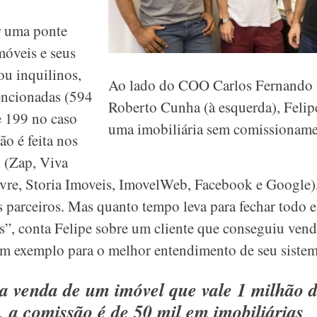
r uma ponte
móveis e seus
ou inquilinos,
Ao lado do COO Carlos Fernando (
mencionadas (594
Roberto Cunha (à esquerda), Felipe
e 199 no caso
uma imobiliária sem comissioname
ão é feita nos
o (Zap, Viva
re, Storia Imoveis, ImovelWeb, Facebook e Google),
 parceiros. Mas quanto tempo leva para fechar todo 
as”, conta Felipe sobre um cliente que conseguiu vend
 um exemplo para o melhor entendimento de seu sistem
a venda de um imóvel que vale 1 milhão de
, a comissão é de 50 mil em imobiliárias