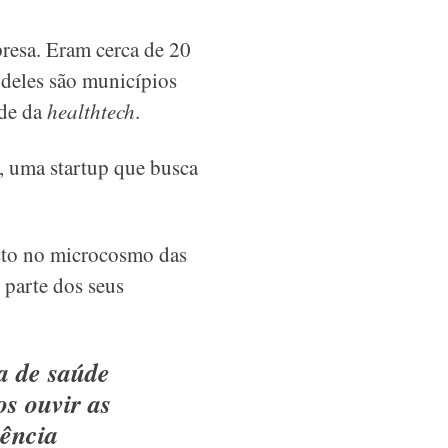
mpresa. Eram cerca de 20
4 deles são municípios
ade da
healthtech
.
a, uma startup que busca
cto no microcosmo das
 parte dos seus
ia de saúde
s ouvir as
iência