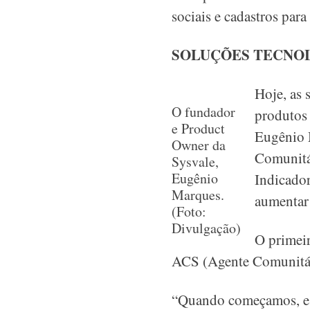
sociais e cadastros par
SOLUÇÕES TECNOL
Hoje, as 
O fundador
produtos
e Product
Eugênio M
Owner da
Comunitár
Sysvale,
Eugênio
Indicador
Marques.
aumentar 
(Foto:
Divulgação)
O primei
ACS (Agente Comunitár
“Quando começamos, ess