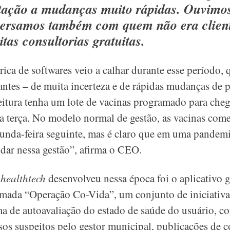
tação a mudanças muito rápidas. Ouvimo
versamos também com quem não era client
tas consultorias gratuitas.
ica de softwares veio a calhar durante esse período, 
antes – de muita incerteza e de rápidas mudanças de 
itura tenha um lote de vacinas programado para cheg
na terça. No modelo normal de gestão, as vacinas come
unda-feira seguinte, mas é claro que em uma pandemi
udar nessa gestão”, afirma o CEO.
a
healthtech
desenvolveu nessa época foi o aplicativo g
amada “Operação Co-Vida”, um conjunto de iniciativ
a de autoavaliação do estado de saúde do usuário, c
s suspeitos pelo gestor municipal, publicações de c