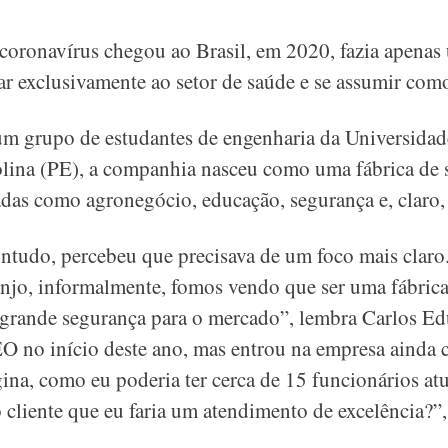
oronavírus chegou ao Brasil, em 2020, fazia apenas
car exclusivamente ao setor de saúde e se assumir co
 grupo de estudantes de engenharia da Universidad
olina (PE), a companhia nasceu como uma fábrica de 
iadas como agronegócio, educação, segurança e, claro,
ontudo, percebeu que precisava de um foco mais clar
-anjo, informalmente, fomos vendo que ser uma fábrica
ia grande segurança para o mercado”, lembra Carlos E
O no início deste ano, mas entrou na empresa ainda 
na, como eu poderia ter cerca de 15 funcionários at
o cliente que eu faria um atendimento de excelência?”,