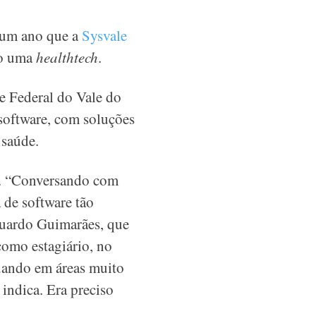
 um ano que a
Sysvale
mo uma
healthtech
.
e Federal do Vale do
software, com soluções
 saúde.
o. “Conversando com
 de software tão
duardo Guimarães, que
como estagiário, no
uando em áreas muito
 indica. Era preciso