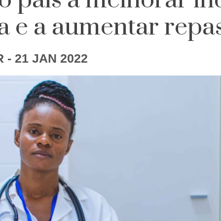
do país a melhorar i
a e a aumentar repas
R
- 21 JAN 2022