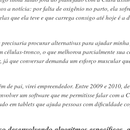
 a notícia: por falta de oxigênio no parto, ela sof
las que ela teve e que carrega consigo até hoje é a d
 precisaria procurar alternativas para ajudar minha 
m células-tronco, o que melhorou parcialmente sua 
r, já que conversar demanda um esforço muscular que
lém de pai, virei empreendedor. Entre 2009 e 2010, d
volver um software que me permitisse falar com a C
ado em tablets que ajuda pessoas com dificuldade co
so desenvolvendo algoritmos específicos, 