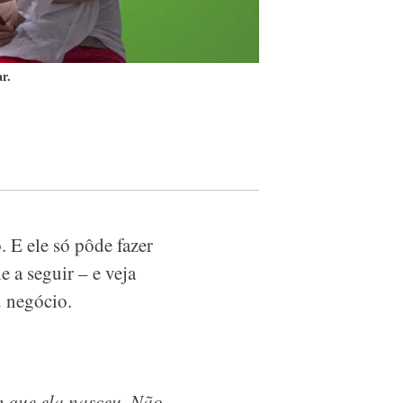
ar.
. E ele só pôde fazer
 a seguir – e veja
 negócio.
m que ela nasceu. Não