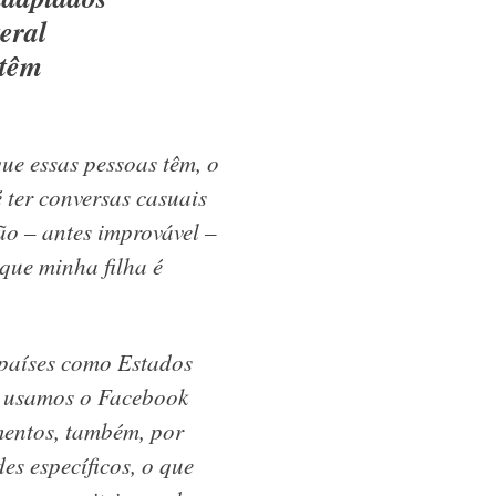
eral
 têm
que essas pessoas têm, o
 ter conversas casuais
ão – antes improvável –
que minha filha é
 países como Estados
o, usamos o Facebook
mentos, também, por
es específicos, o que