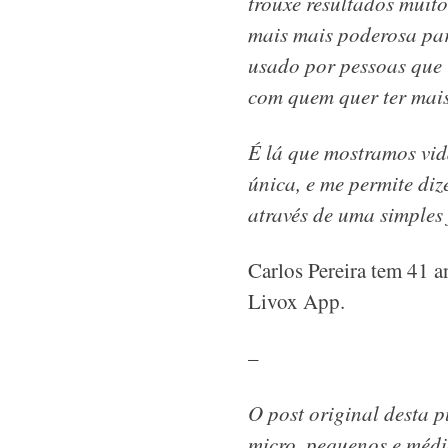
trouxe resultados muit
mais mais poderosa par
usado por pessoas que 
com quem quer ter mais
É lá que mostramos vid
única, e me permite di
através de uma simples 
Carlos Pereira tem 41 a
Livox App.
–
O post original desta 
micro, pequenos e médi