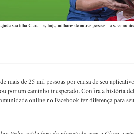
ajuda sua filha Clara – e, hoje, milhares de outras pessoas – a se comunic
de mais de 25 mil pessoas por causa de seu aplicativo
vou por um caminho inesperado. Confira a história dele
munidade online no Facebook fez diferença para seu
go tinha saído fora do planejado com a Clara assi