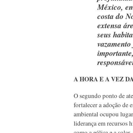
México, em
costa do N
extensa áre
seus habita
vazamento 
importante
responsávei
A HORA E A VEZ D
O segundo ponto de ate
fortalecer a adoção de 
ambiental ocupou lugar
liderança em recursos h
como a eólica e a solar