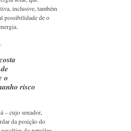
tiva, inclusive, também
al possibilidade de o
energia.
.
costa
 de
e o
manho risco
á – cujo senador,
rdar da posição do
royalties do petróleo.