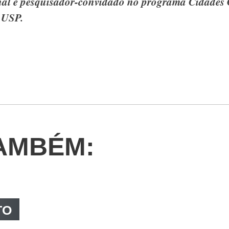
nal e pesquisador-convidado no programa Cidades G
 USP.
AMBÉM:
TO