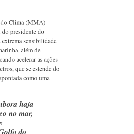
ça do Clima (MMA)
l do presidente do
 extrema sensibilidade
marinha, além de
ando acelerar as ações
tros, que se estende do
é apontada como uma
mbora haja
eo no mar,
e
Golfo do