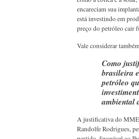
encareciam sua implanta
está investindo em produ
preço do petróleo cair 
Vale considerar também
Como justif
brasileira 
petróleo qu
investimen
ambiental d
A justificativa do MME
Randolfe Rodrigues, pe
partido, favorável ao I