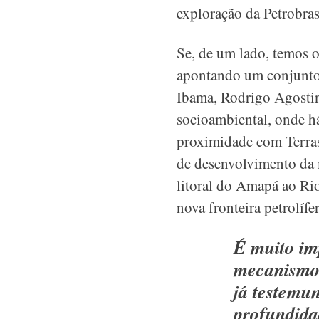
exploração da Petrobras
Se, de um lado, temos
apontando um conjunto d
Ibama, Rodrigo Agostin
socioambiental, onde h
proximidade com Terras
de desenvolvimento da 
litoral do Amapá ao Ri
nova fronteira petrolífer
É muito im
mecanismos
já testemu
profundida