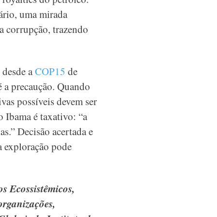
rário, uma mirada
da corrupção, trazendo
, desde a
COP15
de
é a precaução. Quando
ivas possíveis devem ser
 Ibama é taxativo: “a
as.” Decisão acertada e
sa exploração pode
os Ecossistêmicos,
organizações,