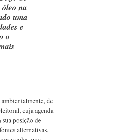
 óleo na
ando uma
dades e
o o
 mais
s
 ambientalmente, de
leitoral, cuja agenda
 sua posição de
ontes alternativas,
ergia solar, que