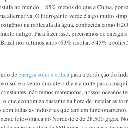
 estufa no mundo – 85% menos do que a China, por e
a alternativa. O hidrogênio verde é algo muito simple
 oxigênio na mólecula da água, conhecida como H2O –
 muito antigo. Para fazer isso, precisamos de energias
rasil nos últimos anos (63% a solar, e 45% a eólica)
?
undo de
energia solar e eólica
para a produção do hid
 o sol e o vento durante o dia e a noite para a máqui
o constantes, não temos maremotos, nossos oceanos t
o que economiza bastante na hora de instalar as torr
 com todas as indústrias que tem em funcionamento.
mente fotovoltáica no Nordeste é de 28.500 gigas. N
 de energia eólica de 880 gigas, só na parte terrestr