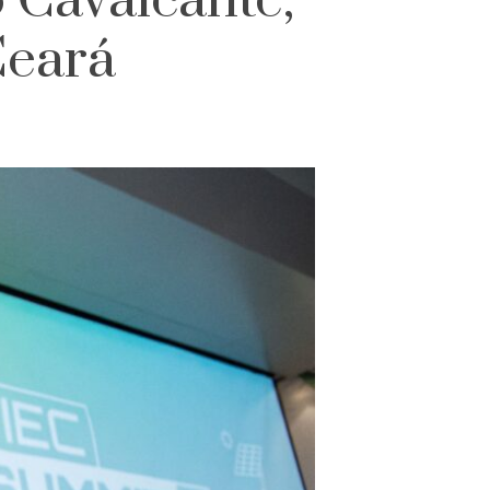
o Cavalcante,
Ceará