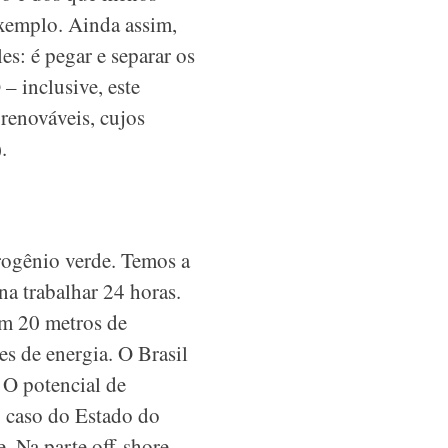
xemplo. Ainda assim,
s: é pegar e separar os
 inclusive, este
 renováveis, cujos
.
rogênio verde. Temos a
na trabalhar 24 horas.
em 20 metros de
es de energia. O Brasil
 O potencial de
o caso do Estado do
e. Na parte off-shore