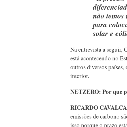
diferenciad
não temos 
para coloc
solar e eól
Na entrevista a seguir,
está acontecendo no Est
outros diversos países,
interior.
NETZERO: Por que pr
RICARDO CAVALC
emissões de carbono são
isso porque o prazo est