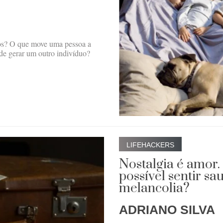
lhos? O que move uma pessoa a
de gerar um outro indivíduo?
LIFEHACKERS
Nostalgia é amor. 
possível sentir s
melancolia?
ADRIANO SILVA