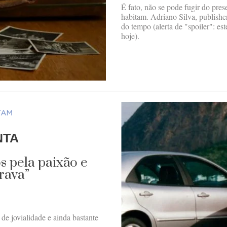
É fato, não se pode fugir do pre
habitam. Adriano Silva, publisher
do tempo (alerta de "spoiler": est
hoje).
NTA
os pela paixão e
rava”
de jovialidade e ainda bastante