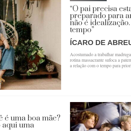
“O pai precisa es
preparado para a
não é idealização
tempo”
ÍCARO DE ABRE
Acostumado a trabalhar madrugad
rotina massacrante sufoca a pate
a relação com o tempo para prior
ê é uma boa mãe?
 aqui uma