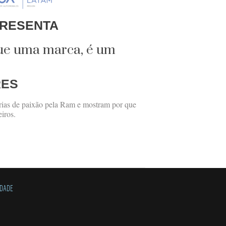
RESENTA
ue uma marca, é um
RES
rias de paixão pela Ram e mostram por que
eiros.
IDADE