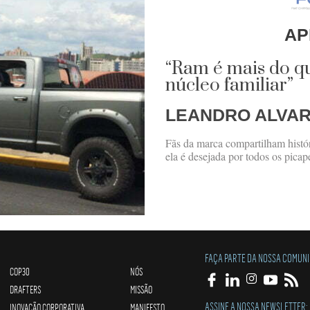
AP
“Ram é mais do q
núcleo familiar”
LEANDRO ALVA
Fãs da marca compartilham histó
ela é desejada por todos os picap
FAÇA PARTE DA NOSSA COMUN
COP30
NÓS
DRAFTERS
MISSÃO
ASSINE A NOSSA NEWSLETTER:
INOVAÇÃO CORPORATIVA
MANIFESTO