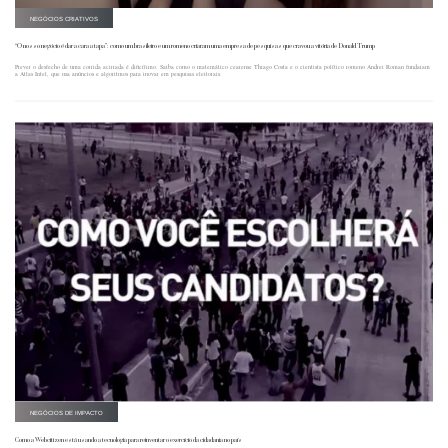
NEGÓCIOS CRIATIVOS
“O nosso negócio é dar a cara a tapa”: como um brasileiro e um romeno criaram uma empresa de pesquisas que cravou a vitória de Donald Trump
Prever o desfecho de uma corrida acirrada é dificílimo. Saiba como o matemático cearense Thiago Costa e o cientista político romeno Andrei Roman fundaram
a Atlas Intel, que usa anúncios e algoritmos para inovar em pesquisas eleitorais.
NEGÓCIOS DE IMPACTO
Como a Webcitizen está usando a tecnologia para reinventar o exercício da cidadania no país