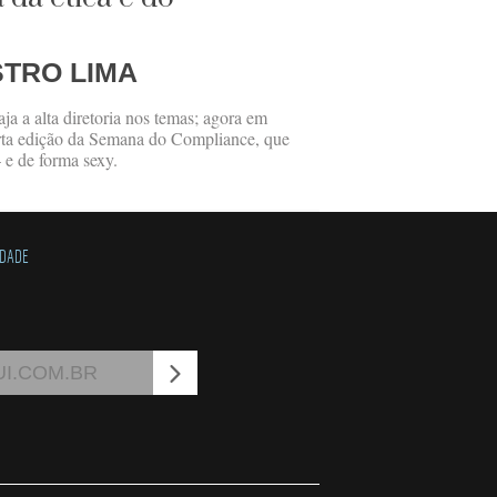
STRO LIMA
ja a alta diretoria nos temas; agora em
rta edição da Semana do Compliance, que
– e de forma sexy.
IDADE