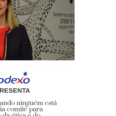
RESENTA
uando ninguém está
ia comitê para
 da ética e do