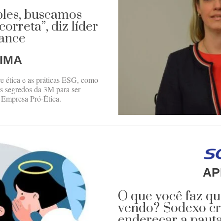
ples, buscamos
orreta”, diz líder
iance
IMA
re ética e as práticas ESG, como
s segredos da 3M para ser
 Empresa Pró-Ética.
AP
O que você faz q
vendo? Sodexo cr
endereçar a pauta