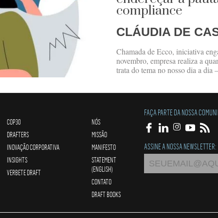
compliance
CLÁUDIA DE CA
Chamada de Ecco, iniciativa enga
novembro, empresa realiza a qua
trata do tema no nosso dia a dia 
FAÇA PARTE DA NOSSA COMUN
COP30
NÓS
DRAFTERS
MISSÃO
ASSINE A NOSSA NEWSLETTER:
INOVAÇÃO CORPORATIVA
MANIFESTO
INSIGHTS
STATEMENT
(ENGLISH)
VERBETE DRAFT
CONTATO
DRAFT BOOKS