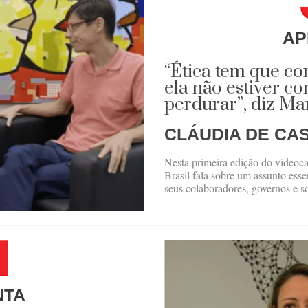
AP
“Ética tem que co
ela não estiver co
perdurar”, diz M
CLÁUDIA DE CA
Nesta primeira edição do videoc
Brasil fala sobre um assunto ess
seus colaboradores, governos e so
NTA