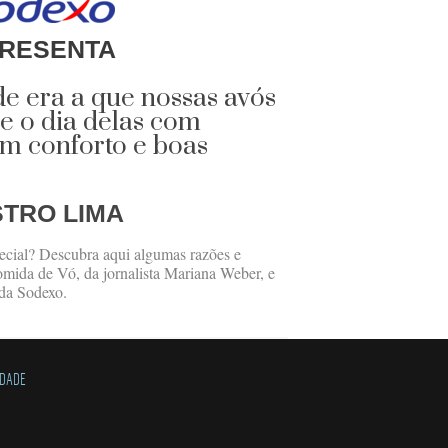
RESENTA
e era a que nossas avós
 o dia delas com
em conforto e boas
STRO LIMA
pecial? Descubra aqui algumas razões e
omida de Vó, da jornalista Mariana Weber, e
 da Sodexo.
IDADE