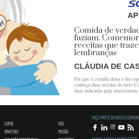
AP
Comida de verdad
faziam. Comemore
receitas que traz
lembranças
CLÁUDIA DE CA
Por que a cozinha delas é tão es
conheça duas receitas do livro C
duas indicadas pela nutricionista
FAÇA PARTE DA NOSSA COMUN
COP30
NÓS
DRAFTERS
MISSÃO