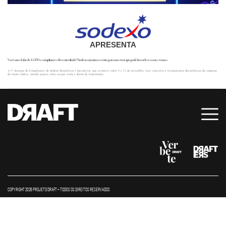
APRESENTA
Você ouve falar de LGPD e compliance e fica entediado? Sodexo organiza evento para mostrar que pode haver leveza nos temas
A 3ª Semana do Compliance da Sodexo Benefícios e Incentivos, que acontece entre 9 e 13 de novembro, traz conceitos e treinamentos das políticas da empresa
de forma lúdica, usando games como escape room e shows de ilusionismo.
COPYRIGHT 2026 PROJETO DRAFT – TODOS OS DIREITOS RESERVADOS