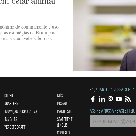
bem-estar animal
inônimo de confinamento e uso
a as estratégias da Korin para
o mais saudável e saboroso.
FAÇA PARTE DA NOSSA COMUN
COP30
NÓS
DRAFTERS
MISSÃO
ASSINE A NOSSA NEWSLETTER:
INOVAÇÃO CORPORATIVA
MANIFESTO
INSIGHTS
STATEMENT
(ENGLISH)
VERBETE DRAFT
CONTATO