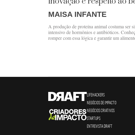
inovação e respeito ao 
MAISA INFANTE
A produção de proteína animal costuma ser s
intensivo de hormônios e antibióticos. Conheç
romper com essa lógica e garantir um aliment
LIFEHACKERS
NEGÓCIOS DE IMPACTO
NEGÓCIOS CRIATIVOS
STARTUPS
ENTREVISTA DRAFT