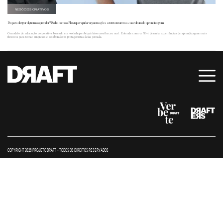
NEGÓCIOS CRIATIVOS
Dá para obrigar alguém a aprender? Saiba como a Nōvi quer ajudar organizações a reinventarem a sua cultura de aprendizagem
O modelo de educação corporativa baseado em workshops obrigatórios envelheceu mal. Entenda como a Nōvi desenha experiências de aprendizagem mais
flexíveis para tornar empresas e colaboradores protagonistas dessa jornada.
COPYRIGHT 2026 PROJETO DRAFT – TODOS OS DIREITOS RESERVADOS