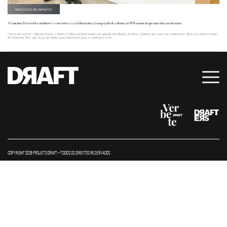
NEGÓCIOS DE IMPACTO
A Container Box recicla contêineres e constrói casas (e laboratórios) com pegada de carbono até 90% menor do que uma obra em alvenaria
“Vocês são loucos”: Adriana França e Danilo Corbas ouviram muito isso quando decidiram, lá atrás, construir sua casa com contêineres. Hoje eles estão à frente
da Container Box, que traça um futuro mais sustentável para a construção civil.
COPYRIGHT 2026 PROJETO DRAFT – TODOS OS DIREITOS RESERVADOS