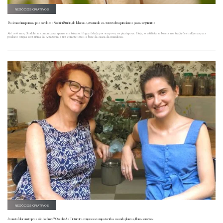
NEGÓCIOS CRIATIVOS
Da Amazônia para as passarelas: o Sioduhi Studio, de Manaus, cria moda sustentável inspirada nos povos originários
Até os 6 anos, Sioduhi se comunicava apenas em tukano, língua falada por seu povo, os piratapuya. Hoje, o estilista se baseia nas tradições indígenas para
produzir roupas com fibras da Amazônia e um corante têxtil à base da casca da mandioca.
NEGÓCIOS CRIATIVOS
Já ouviu falar em impressão botânica? O ateliê As Tintureiras tinge e estampa tecidos usando plantas, flores e raízes