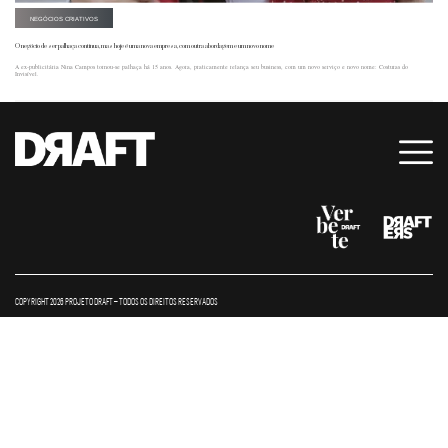
NEGÓCIOS CRIATIVOS
O negócio de ser palhaça continua, mas hoje é uma nova empresa, com outra abordagem e um novo nome
A ex-publicitária Nina Campos tornou-se palhaça há 15 anos. Agora, praticamente relança seu business, com um novo serviço e novo nome: Costuras do
Invisível.
COPYRIGHT 2026 PROJETO DRAFT – TODOS OS DIREITOS RESERVADOS