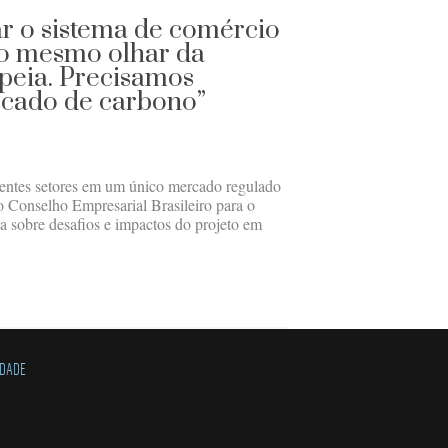
ar o sistema de comércio
o mesmo olhar da
eia. Precisamos
rcado de carbono”
erentes setores em um único mercado regulado
 Conselho Empresarial Brasileiro para o
a sobre desafios e impactos do projeto em
IDADE