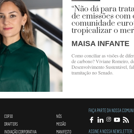
“Não dá para trat
de emissões com 
comunidade europ
tropicalizar o me
MAISA INFANTE
Como conciliar as visões de dif
de carbono? Viviane Romeiro, do
Desenvolvimento Sustentável, fal
tramitação no Senado.
FAÇA PARTE DA NOSSA COMUN
COP30
NÓS
DRAFTERS
MISSÃO
ASSINE A NOSSA NEWSLETTER:
INOVAÇÃO CORPORATIVA
MANIFESTO