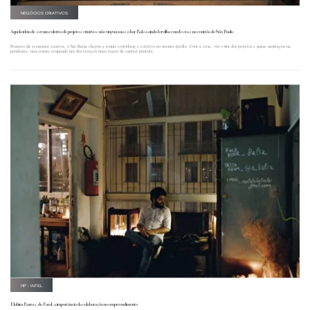
NEGÓCIOS CRIATIVOS
Aquela ideia de ser um coletivo de projetos criativos não vingou, mas o bar Balsa ainda fervilha com festas no centrão de São Paulo
Pioneiro da economia criativa, o bar Balsa chegou a reunir coworking e coletivo no mesmo prédio. Com a crise, viu o fim dos projetos e quase naufragou na
pandemia, mas resiste ocupando um dos terraços mais legais da capital paulista.
HP - INTEL
Elohim Barros, do Farol: a importância da colaboração no empreendimento