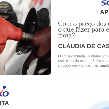
AP
Com o preço dos c
o que fazer para
frota?
CLÁUDIA DE CA
O cenário mundial continua preocu
mais caras do mundo. Saiba como
soluções que vão das mais simple
NTA