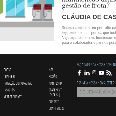
gestão de frota?
CLÁUDIA DE CA
Sodexo conta em seu portfólio co
segmento de transportes, que in
Veja aqui como eles funcionam e
para o colaborador e para os post
FAÇA PARTE DA NOSSA COMUN
COP30
NÓS
DRAFTERS
MISSÃO
ASSINE A NOSSA NEWSLETTER:
INOVAÇÃO CORPORATIVA
MANIFESTO
INSIGHTS
STATEMENT
(ENGLISH)
VERBETE DRAFT
CONTATO
DRAFT BOOKS