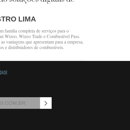
STRO LIMA
m família completa de serviços para o
clui Wizeo, Wizeo Trade e Combustível Pass.
 as vantagens que apresentam para a empresa,
os e distribuidores de combustíveis.
IDADE