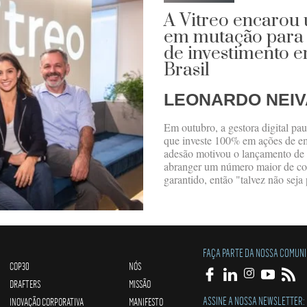
A Vitreo encarou
em mutação para 
de investimento 
Brasil
LEONARDO NEIV
Em outubro, a gestora digital pa
que investe 100% em ações de e
adesão motivou o lançamento de 
abranger um número maior de cot
garantido, então "talvez não seja
FAÇA PARTE DA NOSSA COMUN
COP30
NÓS
DRAFTERS
MISSÃO
ASSINE A NOSSA NEWSLETTER:
INOVAÇÃO CORPORATIVA
MANIFESTO