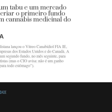
 um tabu e um mercado
criar o primeiro fundo
em cannabis medicinal do
A
ulistana lançou o Vitreo Canabidiol FIA IE,
mpresas dos Estados Unidos e do Canadá. A
um segundo fundo, no mês seguinte, para
istas (mas o CIO avisa: não é um ganho
 para todo estômago”).
IDADE