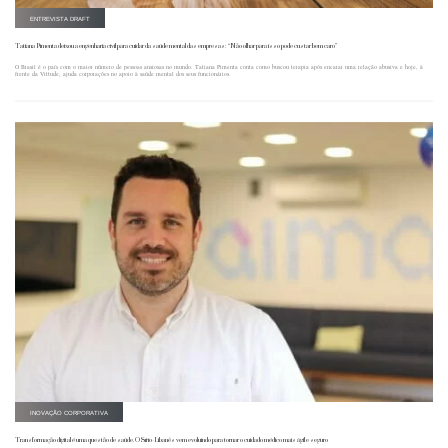
ENTREVISTA DRAFT
Tatiana Pimenta deixou a engenharia civil para cuidar da saúde mental das empresas: “Não olhar para isso pode custar bem caro”
O Brasil é o país com o maior número de pessoas ansiosas no mundo. Tatiana Pimenta conta como buscou terapia após encarar uma relação abusiva e hoje, à
frente da Vittude, ajuda corporações no apoio à saúde mental dos seus funcionários.
INOVAÇÃO CORPORATIVA
Transformação digital é uma questão de saúde. O Sírio-Libanês vem evoluindo para tornar o cuidado médico mais ágil e seguro