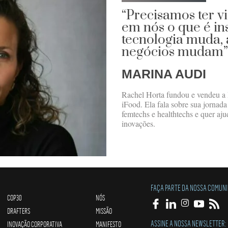
“Precisamos ter vi
em nós o que é ins
tecnologia muda, 
negócios mudam”
MARINA AUDI
Rachel Horta fundou e vendeu a H
iFood. Ela fala sobre sua jornada
femtechs e healthtechs e quer aju
inovações.
FAÇA PARTE DA NOSSA COMUN
COP30
NÓS
DRAFTERS
MISSÃO
ASSINE A NOSSA NEWSLETTER:
INOVAÇÃO CORPORATIVA
MANIFESTO