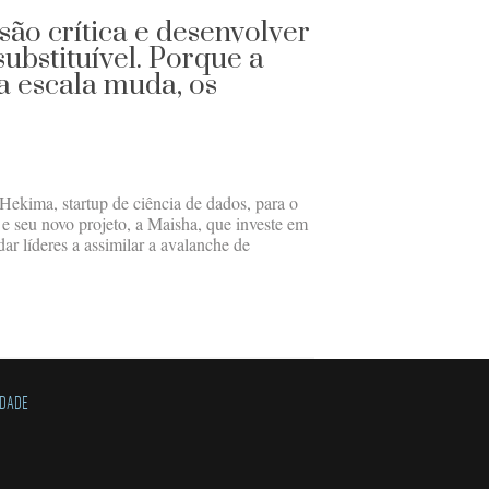
são crítica e desenvolver
ubstituível. Porque a
a escala muda, os
ekima, startup de ciência de dados, para o
 e seu novo projeto, a Maisha, que investe em
dar líderes a assimilar a avalanche de
IDADE