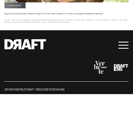
LIFEHACKERS
Depois de um ataque de pânico, ela largou o emprego de 16 anos numa academia e desenvolveu sua própria metodologia de treinamento
Um dia, com o coração disparado, Juliana Romantini paralisou diante da sala de aula da academia onde trabalhava. Ela decidiu deixar o emprego e hoje ajuda
pessoas a alcançarem seus objetivos treinando o corpo e a mente de forma integrada.
COPYRIGHT 2026 PROJETO DRAFT – TODOS OS DIREITOS RESERVADOS