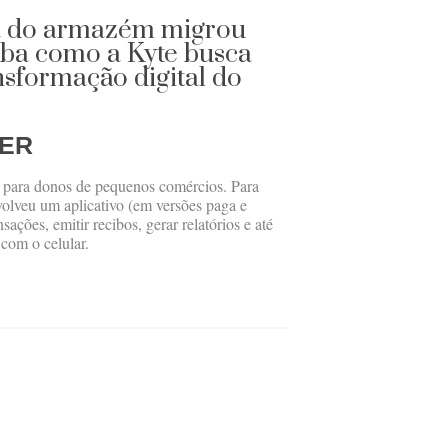
a do armazém migrou
aiba como a Kyte busca
nsformação digital do
GER
o para donos de pequenos comércios. Para
nvolveu um aplicativo (em versões paga e
nsações, emitir recibos, gerar relatórios e até
 com o celular.