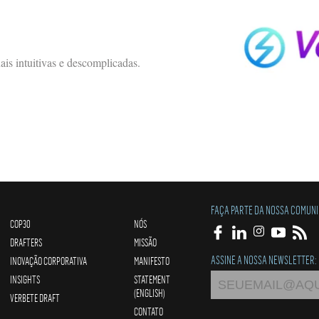
uais intuitivas e descomplicadas.
FAÇA PARTE DA NOSSA COMUN
COP30
NÓS
DRAFTERS
MISSÃO
ASSINE A NOSSA NEWSLETTER:
INOVAÇÃO CORPORATIVA
MANIFESTO
INSIGHTS
STATEMENT
(ENGLISH)
VERBETE DRAFT
CONTATO