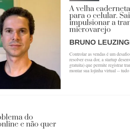
A velha cadernet
para o celular. S
impulsionar a tra
microvarejo
BRUNO LEUZIN
Controlar as vendas é um desafi
resolver essa dor, a startup dese
gratuita) que permite registrar tra
montar sua lojinha virtual -- tudo
roblema do
nline e não quer