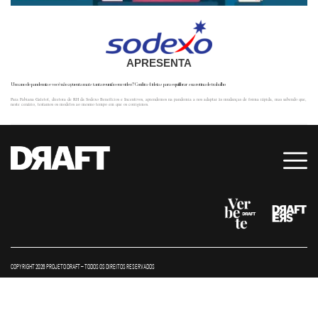
APRESENTA
Um ano de pandemia e você não aguenta mais tanta reunião em vídeo? Confira 4 ideias para equilibrar sua rotina de trabalho
Para Fabiana Galetol, diretora de RH da Sodexo Benefícios e Incentivos, aprendemos na pandemia a nos adaptar às mudanças de forma rápida, mas sabendo que,
neste cenário, testamos os modelos ao mesmo tempo em que os corrigimos.
COPYRIGHT 2026 PROJETO DRAFT – TODOS OS DIREITOS RESERVADOS