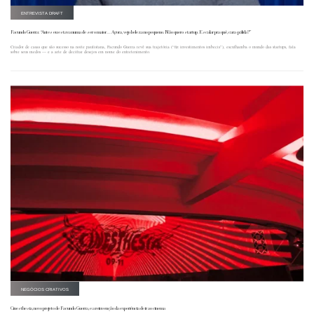
ENTREVISTA DRAFT
Facundo Guerra: “Antes eu estava numa de ser o maior… Agora, vejo beleza no pequeno. Não quero startup. Escalar pra quê, cara-pálida?”
Criador de casas que são sucesso na noite paulistana, Facundo Guerra revê sua trajetória (“fiz investimentos imbecis”), esculhamba o mundo das startups, fala
sobre seus medos — e a arte de decifrar desejos em nome do entretenimento.
NEGÓCIOS CRIATIVOS
Cinesthesia, novo projeto de Facundo Guerra, e a reinvenção da experiência de ir ao cinema