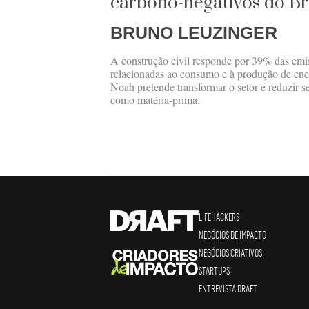
carbono-negativos do Br
BRUNO LEUZINGER
A construção civil responde por 39% das emi
relacionadas ao consumo e à produção de ene
Noah pretende transformar o setor e reduzir 
como matéria-prima.
LIFEHACKERS
NEGÓCIOS DE IMPACTO
NEGÓCIOS CRIATIVOS
STARTUPS
ENTREVISTA DRAFT