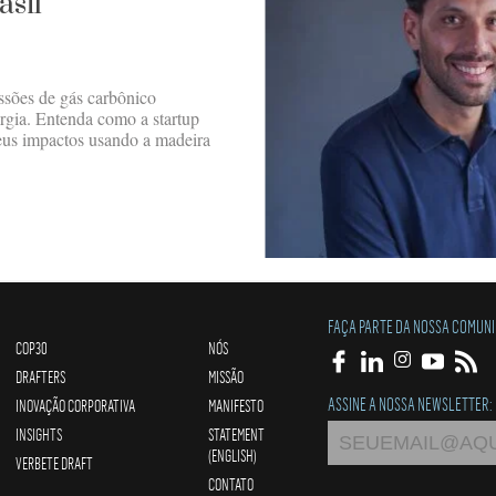
asil
ssões de gás carbônico
rgia. Entenda como a startup
seus impactos usando a madeira
FAÇA PARTE DA NOSSA COMUN
COP30
NÓS
DRAFTERS
MISSÃO
ASSINE A NOSSA NEWSLETTER:
INOVAÇÃO CORPORATIVA
MANIFESTO
INSIGHTS
STATEMENT
(ENGLISH)
VERBETE DRAFT
CONTATO